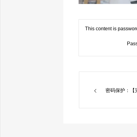
This content is passwor
Pass
密码保护：【