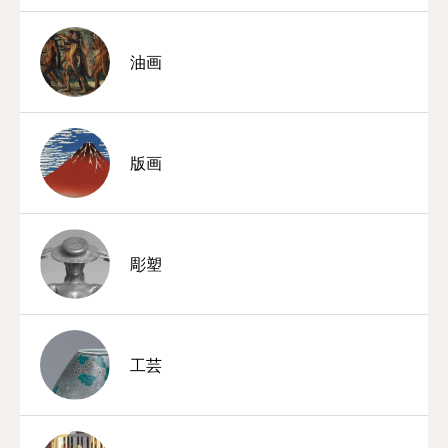
油画
版画
彫塑
工芸