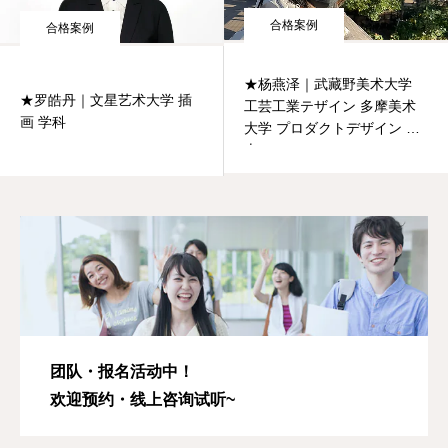
合格案例
合格案例
★杨燕泽｜武藏野美术大学
★罗皓丹｜文星艺术大学 插
工芸工業テザイン 多摩美术
画 学科
大学 プロダクトデザイン 修
士
团队・报名活动中！
欢迎预约・线上咨询试听~