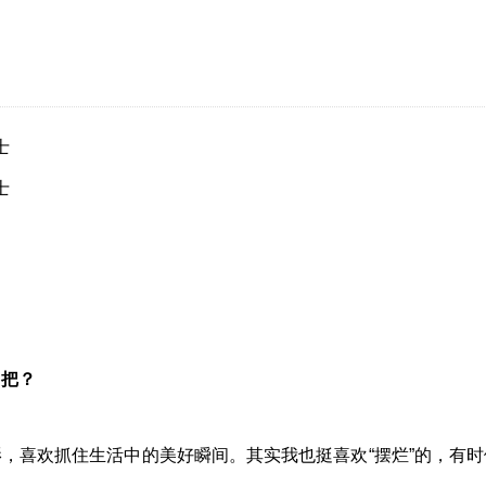
士
士
己把？
，喜欢抓住生活中的美好瞬间。其实我也挺喜欢“摆烂”的，有