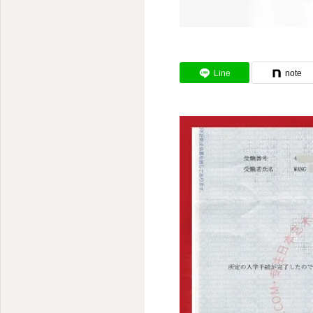
Line
note