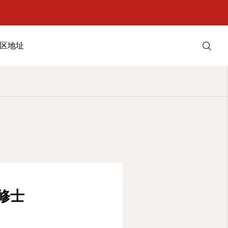
区地址
学院介绍
专业案内
合格案例
修士
校区地址