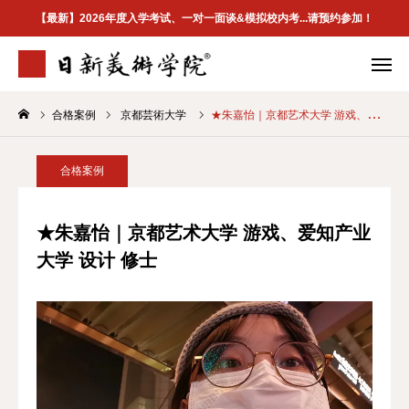
【最新】2026年度入学考试、一对一面谈&模拟校内考...请预约参加！
合格案例
京都芸術大学
★朱嘉怡｜京都艺术大学 游戏、爱知产业大学 设计 修士
学院介绍
专业案内
合格案例
校区地址
合格案例
首页
★朱嘉怡｜京都艺术大学 游戏、爱知产业
大学 设计 修士
学院介紹
最新資訊
升学指南
合格案例