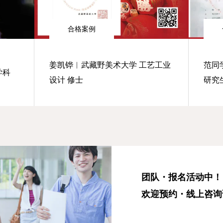
合格案例
姜凯铧︱武藏野美术大学 工艺工业
范同
学科
设计 修士
研究
团队・报名活动中！
欢迎预约・线上咨询