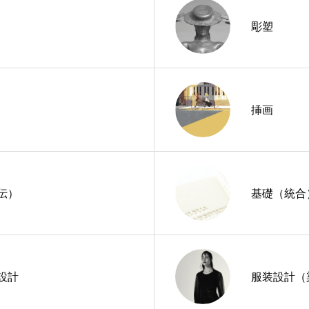
彫塑
挿画
伝）
基礎（統合
設計
服装設計（