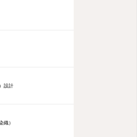
）設計
染織）