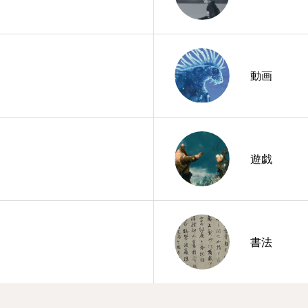
動画
遊戯
書法