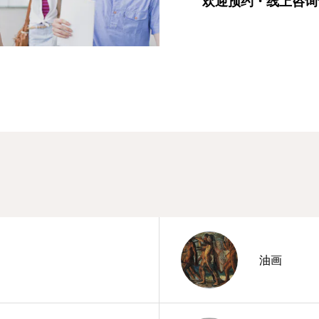
欢迎预约・线上咨询
油画