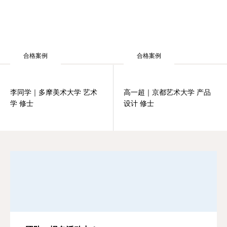
合格案例
合格案例
李同学｜多摩美术大学 艺术
高一超｜京都艺术大学 产品
学 修士
设计 修士
团队・报名活动中！
欢迎预约・线上咨询试听~