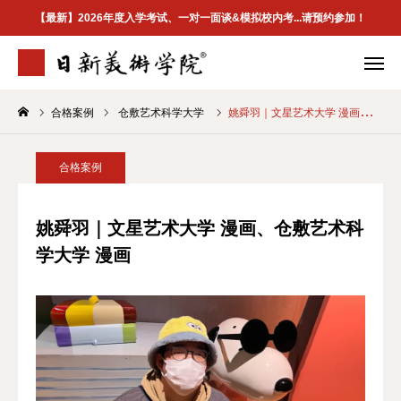
【最新】2026年度入学考试、一对一面谈&模拟校内考...请预约参加！
合格案例
仓敷艺术科学大学
姚舜羽｜文星艺术大学 漫画、仓敷艺术科学大学 漫画
学院介绍
专业案内
合格案例
校区地址
合格案例
首页
姚舜羽｜文星艺术大学 漫画、仓敷艺术科
学大学 漫画
学院介紹
最新資訊
升学指南
合格案例