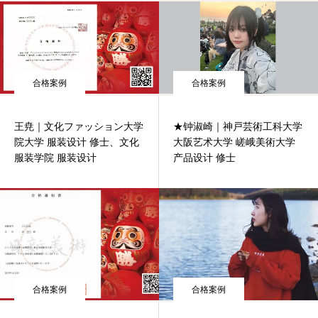
合格案例
合格案例
王尭｜文化ファッション大学
★钟淑崎｜神戸芸術工科大学
院大学 服装设计 修士、文化
大阪艺术大学 嵯峨美術大学
服装学院 服装设计
产品设计 修士
合格案例
合格案例