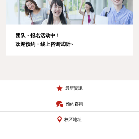
团队・报名活动中！
欢迎预约・线上咨询试听~
最新資訊
预约咨询
校区地址