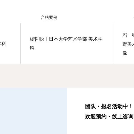
合格案例
冯一
杨哲聪丨日本大学艺术学部 美术学
学科
野美
科
像
团队・报名活动中！
欢迎预约・线上咨询