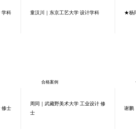
 学科
童汉川｜东京工艺大学 设计学科
★杨
合格案例
周同｜武藏野美术大学 工业设计 修
 修士
谢鹏
士