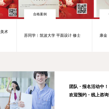
合格案例
业美术
苏同学︱筑波大学 平面设计 修士
康金
团队・报名活动中！
欢迎预约・线上咨询