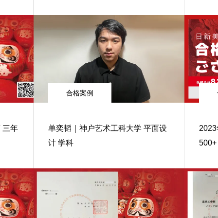
合格案例
 三年
单奕韬｜神户艺术工科大学 平面设
20
计 学科
500+