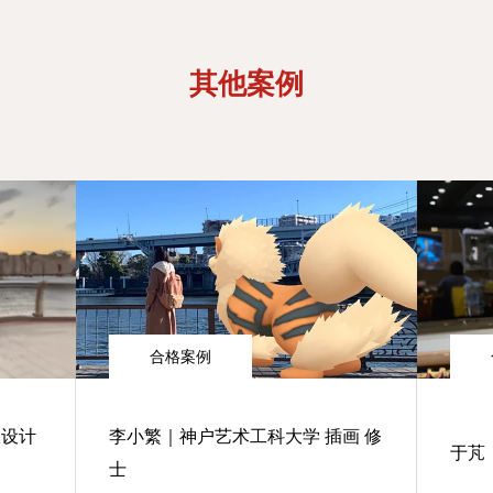
其他案例
合格案例
报设计
李小繁｜神户艺术工科大学 插画 修
于芃
士