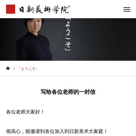
「ようこそ」
学院介绍
专业案内
合格案例
校区地址
「ようこそ」
首页
学院介紹
写给各位老师的一封信
最新資訊
各位老师大家好！
升学指南
很高心，能邀请到各位加入到日新美术大家庭！
合格案例