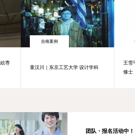
合格案例
油絵専
王雪
童汉川｜东京工艺大学 设计学科
修士
团队・报名活动中！