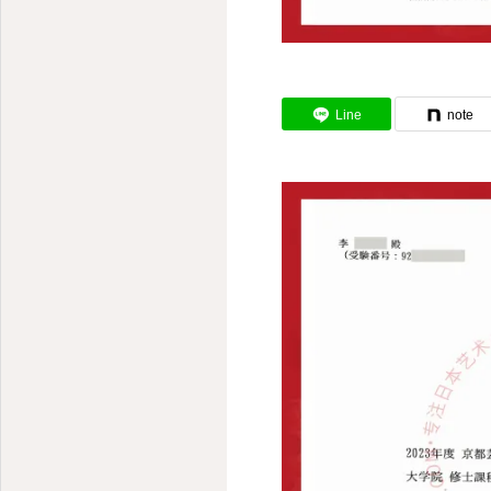
Line
note