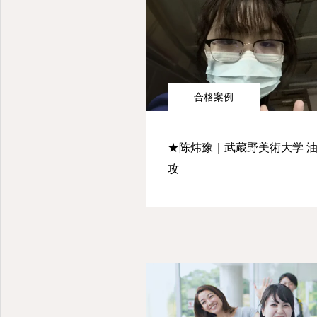
合格案例
★陈炜豫｜武蔵野美術大学 
攻