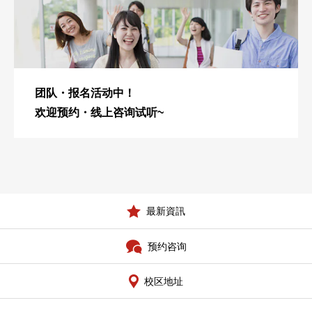
团队・报名活动中！
欢迎预约・线上咨询试听~
最新資訊
预约咨询
校区地址